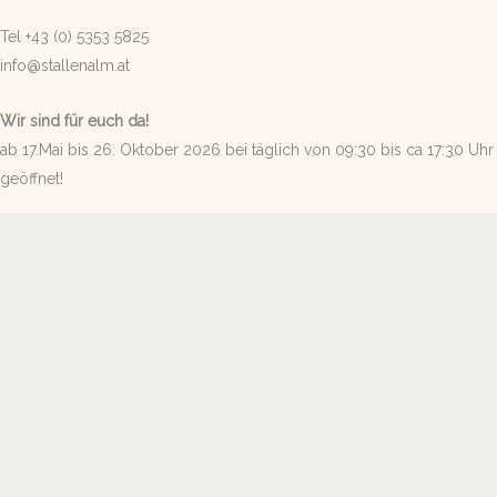
Tel +43 (0) 5353 5825
info@stallenalm.at
Wir sind für euch da!
ab 17.Mai bis 26. Oktober 2026 bei täglich von 09:30 bis ca 17:30 Uhr
geöffnet!
Küche von 11:00 Uhr bis 16:45 Uhr!
Bei schlechtem Wetter sind verkürzte Öffnungszeiten möglich!
Wir freuen uns auf Ihren Besuch