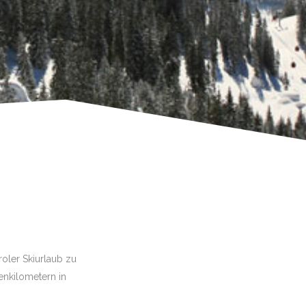
roler Skiurlaub zu
enkilometern in