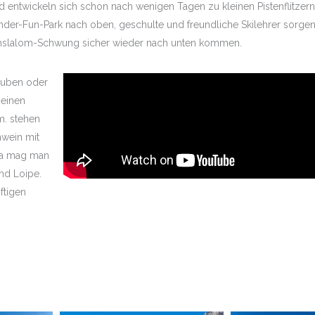
d entwickeln sich schon nach wenigen Tagen zu kleinen Pistenflitzern
der-Fun-Park nach oben, geschulte und freundliche Skilehrer sorgen 
enslalom-Schwung sicher wieder nach unten kommen.
Stuben oder
 einen
.m. stehen
hwein mit
Da mag man
nd Loipe.
ftigen