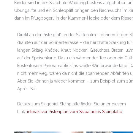
Kinder sind in der Skischule Waidring bestens aufgehoben un
Übungslifte und ein Schlepplift bringen den Nachwuchs im Kin
dann im Pflugbogerl, in der Klammer-Hocke oder dem Ries
Direkt an der Piste gibt’s in der Stallenalm – drinnen in den 
draußen auf der Sonnenterrasse – die herzhafte Stärkung für
langen Skitag. Knödel, Kraut, Nocken, G’selchtes, Braten, u.v
auf der Speisenkarte. Dazu ein wärmender Tee oder ein Glü
kostenlosem Panoramablick ins weiße Winterwunderland. 
nicht mehr weg, wären da nicht die spannenden Abfahrten u
Aber Sie können ja wieder kommen – zum Beispiel zum zün
Après-Ski.
Details zum Skigebiet Steinplatte finden Sie unter diesem
Link:
interaktiver Pistenplan vom Skiparadies Steinplatte