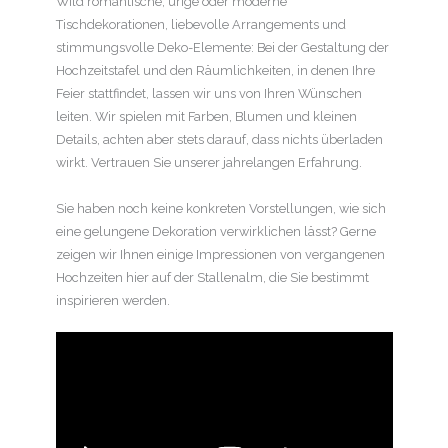
Wild romantische, urige oder moderne
Tischdekorationen, liebevolle Arrangements und
stimmungsvolle Deko-Elemente: Bei der Gestaltung der
Hochzeitstafel und den Räumlichkeiten, in denen Ihre
Feier stattfindet, lassen wir uns von Ihren Wünschen
leiten. Wir spielen mit Farben, Blumen und kleinen
Details, achten aber stets darauf, dass nichts überladen
wirkt. Vertrauen Sie unserer jahrelangen Erfahrung.
Sie haben noch keine konkreten Vorstellungen, wie sich
eine gelungene Dekoration verwirklichen lässt? Gerne
zeigen wir Ihnen einige Impressionen von vergangenen
Hochzeiten hier auf der Stallenalm, die Sie bestimmt
inspirieren werden.