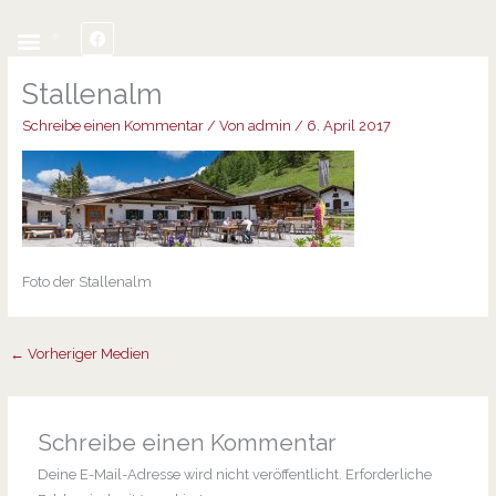
Inhalt
o
o
Zum
springen
F
E
o
p
Inhalt
a
n
k
e
c
v
springen
e
e
Stallenalm
b
l
o
o
Schreibe einen Kommentar
/ Von
admin
/
6. April 2017
o
p
k
e
Foto der Stallenalm
←
Vorheriger Medien
Schreibe einen Kommentar
Deine E-Mail-Adresse wird nicht veröffentlicht.
Erforderliche