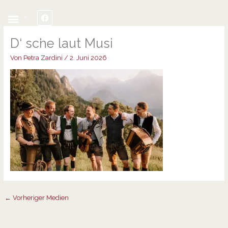
Inhalt
o
o
Zum
springen
F
E
o
p
Inhalt
a
n
k
e
c
v
springen
e
e
D‘ sche laut Musi
b
l
o
o
Von
Petra Zardini
/
2. Juni 2026
o
p
k
e
←
Vorheriger Medien